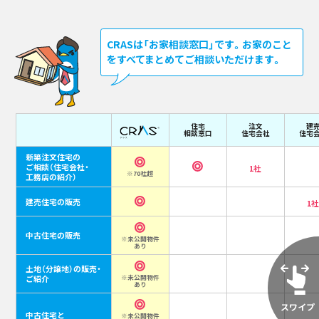
CRASは「お家相談窓口」です。お家のこと
をすべてまとめてご相談いただけます。
住宅
注文
建
相談窓口
住宅会社
住宅
新築注文住宅の
ご相談
（住宅会社・
1社
※70社超
工務店の紹介）
建売住宅の販売
1
中古住宅の販売
※未公開物件
あり
土地（分譲地）の販売・
ご紹介
※未公開物件
あり
中古住宅と
※未公開物件