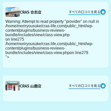
CRAS 合志店
すべての口コミを見る
Warning
: Attempt to read property "provider" on null in
/home/moriryousuke/cras-life.com/public_html/wp-
content/plugins/business-reviews-
bundle/includes/view/class-view.php
on line
275
/home/moriryousuke/cras-life.com/public_html/wp-
content/plugins/business-reviews-
bundle/includes/view/class-view.phpon line
279
">
CRAS 山鹿店
すべての口コミを見る