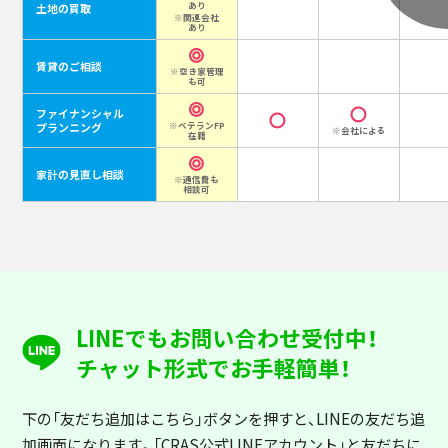
あり
土地の買取
※関連会社
あり
賃貸のご相談
※空き家管理
も可
ファイナンシャル
プランニング
※ベテランFP
※会社による
在籍
家計の見直し相談
※通信費も
相談可
LINEでもお問い合わせ受付中！
チャット形式でお手軽簡単！
下の「友だち追加はこちら」ボタンを押すと
、LINEの友だち追
加画面になります。「CRAS公式LINEアカウント」と友だちに