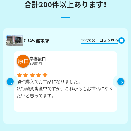
合計200件以上あります！
CRAS 熊本店
すべての口コミを見る
幸喜原口
2週間前
物件購入でお世話になりました。
丁
銀行融資審査中ですが、これからもお世話になり
たいと思ってます。