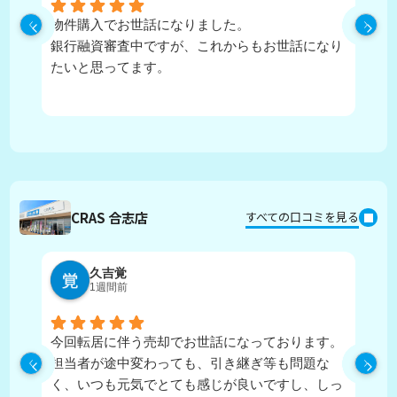
物件購入でお世話になりました。
丁
銀行融資審査中ですが、これからもお世話になり
たいと思ってます。
CRAS 合志店
すべての口コミを見る
久吉覚
1週間前
今回転居に伴う売却でお世話になっております。
実
担当者が途中変わっても、引き継ぎ等も問題な
ピ
く、いつも元気でとても感じが良いですし、しっ
し