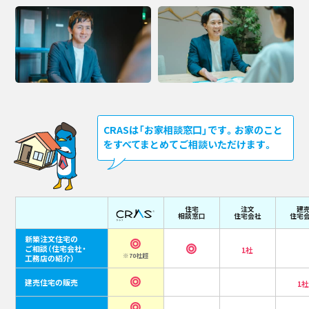
CRASは「お家相談窓口」です。お家のこと
をすべてまとめてご相談いただけます。
住宅
注文
建
相談窓口
住宅会社
住宅
新築注文住宅の
ご相談
（住宅会社・
1社
※70社超
工務店の紹介）
建売住宅の販売
1