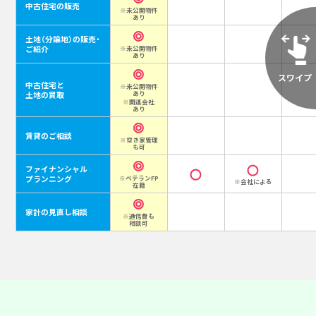
中古住宅の販売
※未公開物件
あり
土地（分譲地）の販売・
ご紹介
※未公開物件
あり
中古住宅と
※未公開物件
あり
土地の買取
※関連会社
あり
賃貸のご相談
※空き家管理
も可
ファイナンシャル
プランニング
※ベテランFP
※会社による
在籍
家計の見直し相談
※通信費も
相談可