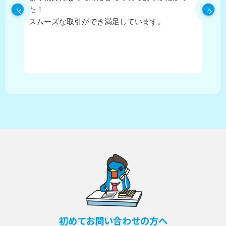
た！
寧
スムーズな取引ができ満足しています。
に
住
か
が
初めてお問い合わせの方へ