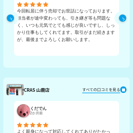
今回転居に伴う売却でお世話になっております。
実
担当者が途中変わっても、引き継ぎ等も問題な
ピ
く、いつも元気でとても感じが良いですし、しっ
し
かり仕事もしてくれてます。取引がまだ続きます
が、最後までよろしくお願いします。
CRAS 山鹿店
すべての口コミを見る
くだでん
2か月前
よく親身になって対応してくれてありがたかっ
担