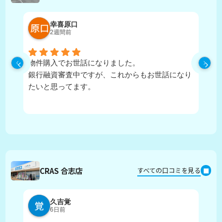
幸喜原口
2週間前
物件購入でお世話になりました。
丁
銀行融資審査中ですが、これからもお世話になり
たいと思ってます。
CRAS 合志店
すべての口コミを見る
久吉覚
6日前