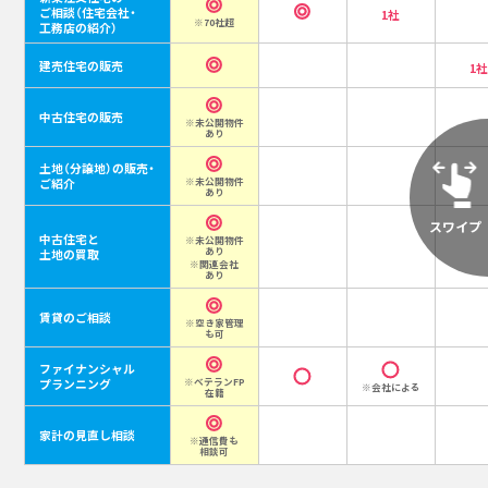
ご相談
（住宅会社・
1社
※70社超
工務店の紹介）
建売住宅の販売
1
中古住宅の販売
※未公開物件
あり
土地（分譲地）の販売・
ご紹介
※未公開物件
あり
中古住宅と
※未公開物件
あり
土地の買取
※関連会社
あり
賃貸のご相談
※空き家管理
も可
ファイナンシャル
プランニング
※ベテランFP
※会社による
在籍
家計の見直し相談
※通信費も
相談可