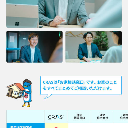
CRASは「お家相談窓口」です。お家のこと
をすべてまとめてご相談いただけます。
住宅
注文
建
相談窓口
住宅会社
住宅
新築注文住宅の