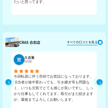
たいと思ってます。
CRAS 合志店
すべての口コミを見る
久吉覚
5日前
今回転居に伴う売却でお世話になっております。
実
担当者が途中変わっても、引き継ぎ等も問題な
ピ
く、いつも元気でとても感じが良いですし、しっ
し
かり仕事もしてくれてます。取引がまだ続きます
が、最後までよろしくお願いします。