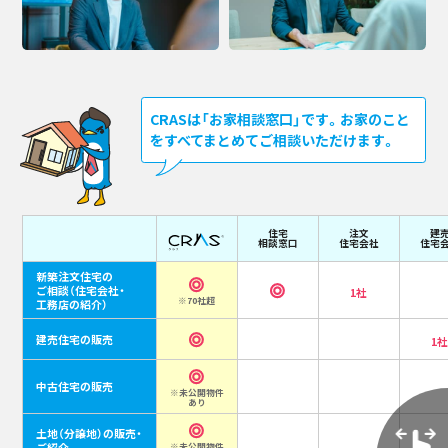
CRASは「お家相談窓口」です。お家のこと
をすべてまとめてご相談いただけます。
住宅
注文
建
相談窓口
住宅会社
住宅
新築注文住宅の
ご相談
（住宅会社・
1社
※70社超
工務店の紹介）
建売住宅の販売
1
中古住宅の販売
※未公開物件
あり
土地（分譲地）の販売・
ご紹介
※未公開物件