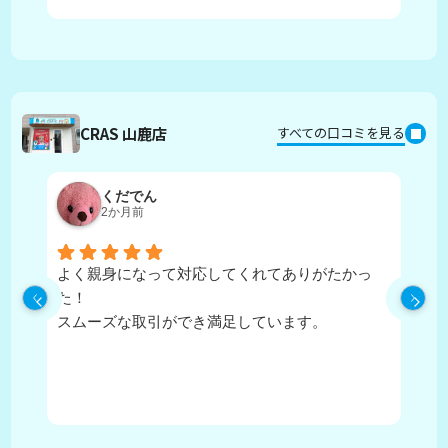
CRAS 山鹿店
すべての口コミを見る
くだでん
2か月前
よく親身になって対応してくれてありがたかっ
担
た！
寧
スムーズな取引ができ満足しています。
に
住
か
が