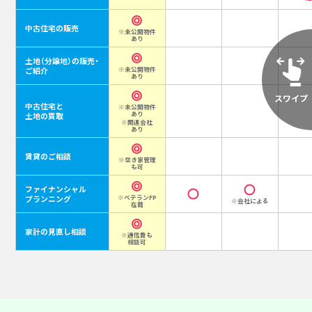
中古住宅の販売
※未公開物件
あり
土地（分譲地）の販売・
ご紹介
※未公開物件
あり
中古住宅と
※未公開物件
あり
土地の買取
※関連会社
あり
賃貸のご相談
※空き家管理
も可
ファイナンシャル
プランニング
※ベテランFP
※会社による
在籍
家計の見直し相談
※通信費も
相談可