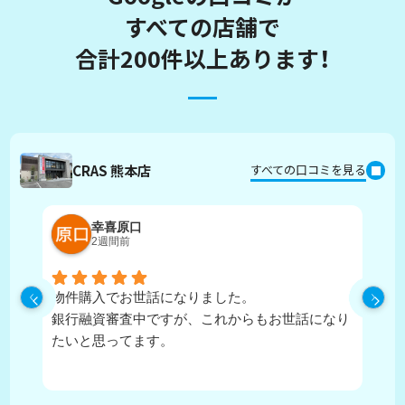
すべての店舗で
合計200件以上あります！
CRAS 熊本店
すべての口コミを見る
幸喜原口
2週間前
物件購入でお世話になりました。
丁
銀行融資審査中ですが、これからもお世話になり
たいと思ってます。