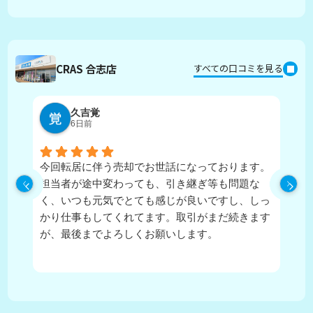
CRAS 合志店
すべての口コミを見る
久吉覚
6日前
今回転居に伴う売却でお世話になっております。
実
担当者が途中変わっても、引き継ぎ等も問題な
ピ
く、いつも元気でとても感じが良いですし、しっ
し
かり仕事もしてくれてます。取引がまだ続きます
が、最後までよろしくお願いします。