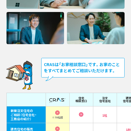
CRASは「お家相談窓口」です。お家のこと
をすべてまとめてご相談いただけます。
住宅
注文
建
相談窓口
住宅会社
住宅
新築注文住宅の
ご相談
（住宅会社・
1社
※70社超
工務店の紹介）
建売住宅の販売
1