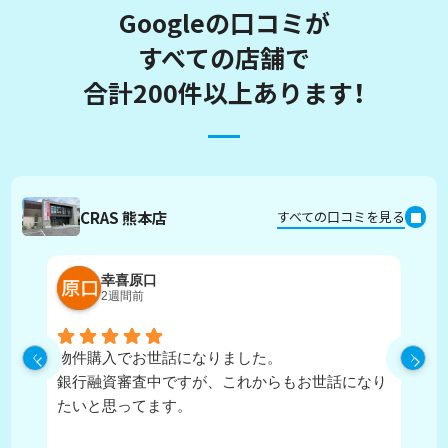
Googleの口コミが
すべての店舗で
合計200件以上あります！
CRAS 熊本店
すべての口コミを見る
幸喜原口
2週間前
物件購入でお世話になりました。
丁
銀行融資審査中ですが、これからもお世話になり
たいと思ってます。