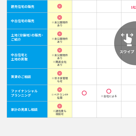
建売住宅の販売
1
中古住宅の販売
※未公開物件
あり
土地（分譲地）の販売・
ご紹介
※未公開物件
あり
中古住宅と
※未公開物件
あり
土地の買取
※関連会社
あり
賃貸のご相談
※空き家管理
も可
ファイナンシャル
プランニング
※ベテランFP
※会社による
在籍
家計の見直し相談
※通信費も
相談可