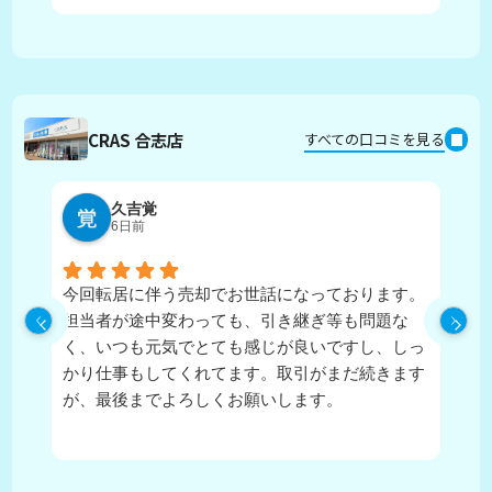
CRAS 合志店
すべての口コミを見る
久吉覚
6日前
今回転居に伴う売却でお世話になっております。
実
担当者が途中変わっても、引き継ぎ等も問題な
ピ
く、いつも元気でとても感じが良いですし、しっ
し
かり仕事もしてくれてます。取引がまだ続きます
が、最後までよろしくお願いします。