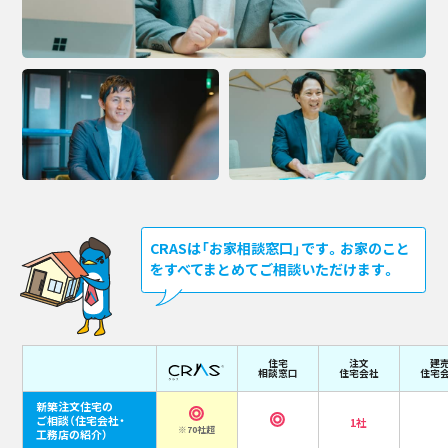
CRASは「お家相談窓口」です。お家のこと
をすべてまとめてご相談いただけます。
住宅
注文
建
相談窓口
住宅会社
住宅
新築注文住宅の
ご相談
（住宅会社・
1社
※70社超
工務店の紹介）