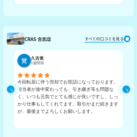
CRAS 合志店
すべての口コミを見る
久吉覚
1週間前
今回転居に伴う売却でお世話になっております。
実
担当者が途中変わっても、引き継ぎ等も問題な
ピ
く、いつも元気でとても感じが良いですし、しっ
し
かり仕事もしてくれてます。取引がまだ続きます
が、最後までよろしくお願いします。