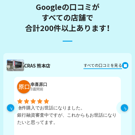
Googleの口コミが
すべての店舗で
合計200件以上あります！
CRAS 熊本店
すべての口コミを見る
幸喜原口
3週間前
物件購入でお世話になりました。
丁
銀行融資審査中ですが、これからもお世話になり
たいと思ってます。