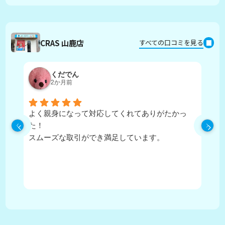
CRAS 山鹿店
すべての口コミを見る
くだでん
2か月前
よく親身になって対応してくれてありがたかっ
担
た！
寧
スムーズな取引ができ満足しています。
に
住
か
が