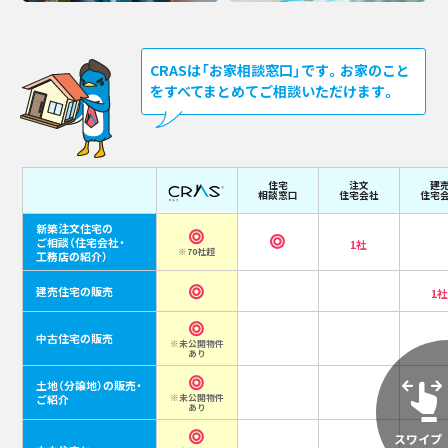
CRASは「お家相談窓口」です。お家のこと
をすべてまとめてご相談いただけます。
住宅
注文
建
相談窓口
住宅会社
住宅
新築注文住宅の
ご相談
（住宅会社・
1社
※70社超
工務店の紹介）
建売住宅の販売
1
中古住宅の販売
※未公開物件
あり
土地（分譲地）の販売・
ご紹介
※未公開物件
あり