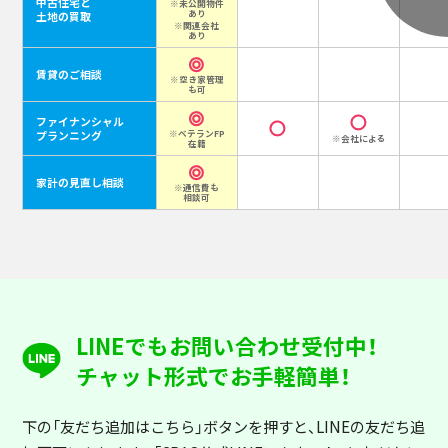
中古住宅と
※未公開物件
あり
土地の買取
※関連会社
あり
賃貸のご相談
※空き家管理
も可
ファイナンシャル
プランニング
※ベテランFP
※会社による
在籍
家計の見直し相談
※通信費も
相談可
LINEでもお問い合わせ受付中！
チャット形式でお手軽簡単！
下の「友だち追加はこちら」ボタンを押すと
、LINEの友だち追