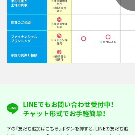
中古住宅と
※未公開物件
あり
土地の買取
※関連会社
あり
賃貸のご相談
※空き家管理
も可
ファイナンシャル
プランニング
※ベテランFP
※会社による
在籍
家計の見直し相談
※通信費も
相談可
LINEでもお問い合わせ受付中！
チャット形式でお手軽簡単！
下の「友だち追加はこちら」ボタンを押すと
、LINEの友だち追