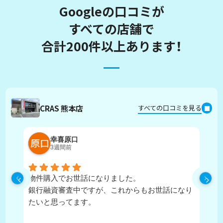
Googleの口コミが
すべての店舗で
合計200件以上あります！
CRAS 熊本店
すべての口コミを見る
幸喜原口
3週間前
物件購入でお世話になりました。
丁
銀行融資審査中ですが、これからもお世話になり
たいと思ってます。