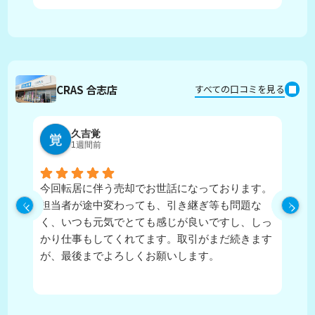
CRAS 合志店
すべての口コミを見る
久吉覚
1週間前
今回転居に伴う売却でお世話になっております。
実
担当者が途中変わっても、引き継ぎ等も問題な
ピ
く、いつも元気でとても感じが良いですし、しっ
し
かり仕事もしてくれてます。取引がまだ続きます
が、最後までよろしくお願いします。