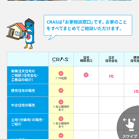
CRASは「お家相談窓口」です。お家のこと
をすべてまとめてご相談いただけます。
住宅
注文
建
相談窓口
住宅会社
住宅
新築注文住宅の
ご相談
（住宅会社・
1社
※70社超
工務店の紹介）
建売住宅の販売
1
中古住宅の販売
※未公開物件
あり
土地（分譲地）の販売・
ご紹介
※未公開物件
あり