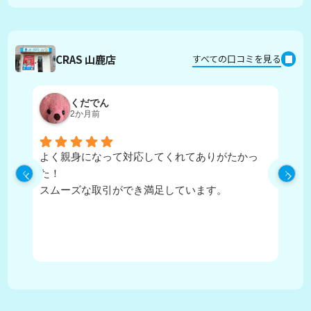
CRAS 山鹿店
すべての口コミを見る
くだでん
2か月前
よく親身になって対応してくれてありがたかっ
担
た！
寧
スムーズな取引ができ満足しています。
に
住
か
が