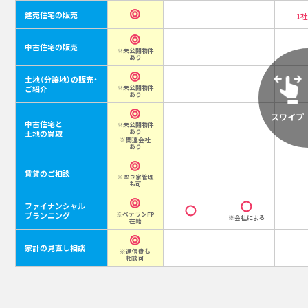
建売住宅の販売
1
中古住宅の販売
※未公開物件
あり
土地（分譲地）の販売・
ご紹介
※未公開物件
あり
中古住宅と
※未公開物件
あり
土地の買取
※関連会社
あり
賃貸のご相談
※空き家管理
も可
ファイナンシャル
プランニング
※ベテランFP
※会社による
在籍
家計の見直し相談
※通信費も
相談可