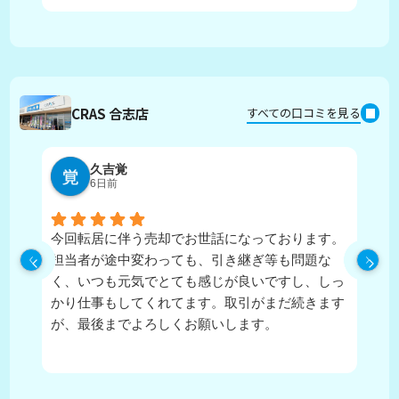
CRAS 合志店
すべての口コミを見る
久吉覚
6日前
今回転居に伴う売却でお世話になっております。
実
担当者が途中変わっても、引き継ぎ等も問題な
ピ
く、いつも元気でとても感じが良いですし、しっ
し
かり仕事もしてくれてます。取引がまだ続きます
が、最後までよろしくお願いします。