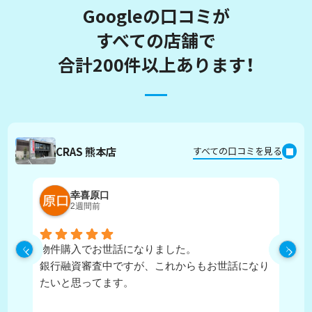
Googleの口コミが
すべての店舗で
合計200件以上あります！
CRAS 熊本店
すべての口コミを見る
幸喜原口
2週間前
物件購入でお世話になりました。
丁
銀行融資審査中ですが、これからもお世話になり
たいと思ってます。