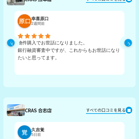
幸喜原口
2週間前
物件購入でお世話になりました。
丁
銀行融資審査中ですが、これからもお世話になり
たいと思ってます。
CRAS 合志店
すべての口コミを見る
久吉覚
5日前