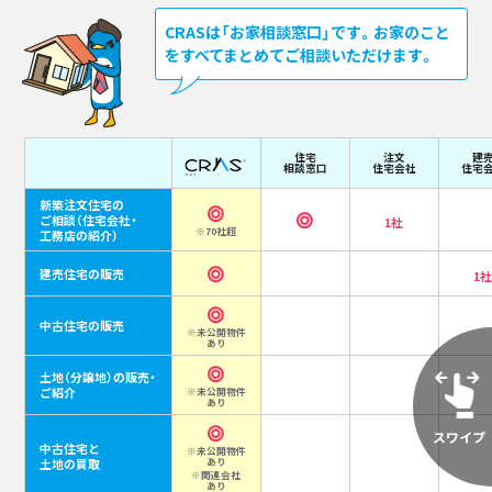
CRASは「お家相談窓口」です。お家のこと
をすべてまとめてご相談いただけます。
住宅
注文
建
相談窓口
住宅会社
住宅
新築注文住宅の
ご相談
（住宅会社・
1社
※70社超
工務店の紹介）
建売住宅の販売
1
中古住宅の販売
※未公開物件
あり
土地（分譲地）の販売・
ご紹介
※未公開物件
あり
中古住宅と
※未公開物件
あり
土地の買取
※関連会社
あり