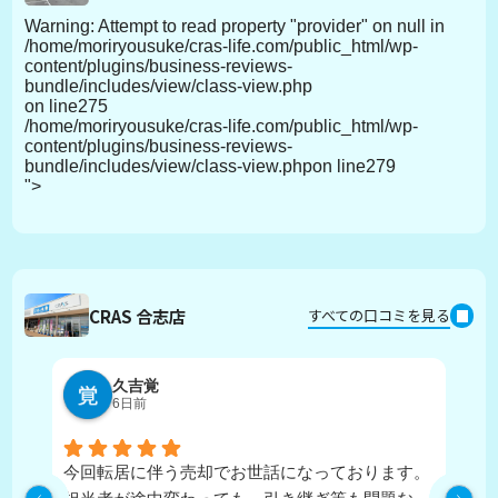
Warning
: Attempt to read property "provider" on null in
/home/moriryousuke/cras-life.com/public_html/wp-
content/plugins/business-reviews-
bundle/includes/view/class-view.php
on line
275
/home/moriryousuke/cras-life.com/public_html/wp-
content/plugins/business-reviews-
bundle/includes/view/class-view.phpon line
279
">
CRAS 合志店
すべての口コミを見る
久吉覚
6日前
今回転居に伴う売却でお世話になっております。
実