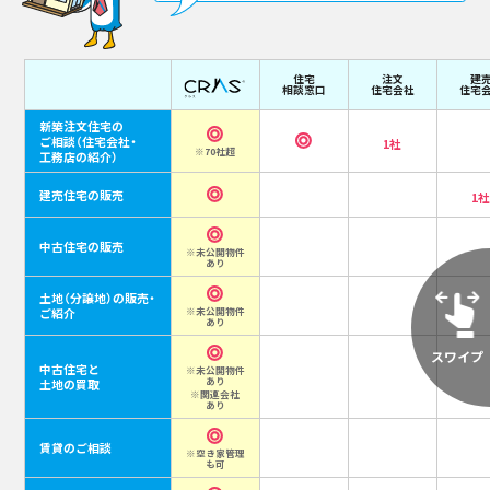
住宅
注文
建
相談窓口
住宅会社
住宅
新築注文住宅の
ご相談
（住宅会社・
1社
※70社超
工務店の紹介）
建売住宅の販売
1
中古住宅の販売
※未公開物件
あり
土地（分譲地）の販売・
ご紹介
※未公開物件
あり
中古住宅と
※未公開物件
あり
土地の買取
※関連会社
あり
賃貸のご相談
※空き家管理
も可