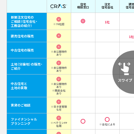
住宅
注文
建
相談窓口
住宅会社
住宅
新築注文住宅の
ご相談
（住宅会社・
1社
※70社超
工務店の紹介）
建売住宅の販売
1
中古住宅の販売
※未公開物件
あり
土地（分譲地）の販売・
ご紹介
※未公開物件
あり
中古住宅と
※未公開物件
あり
土地の買取
※関連会社
あり
賃貸のご相談
※空き家管理
も可
ファイナンシャル
プランニング
※ベテランFP
※会社による
在籍