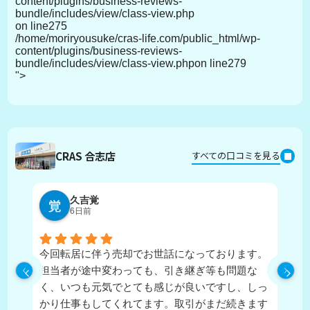
content/plugins/business-reviews-
bundle/includes/view/class-view.php
on line
275
/home/moriryousuke/cras-life.com/public_html/wp-
content/plugins/business-reviews-
bundle/includes/view/class-view.phpon line
279
">
CRAS 合志店
すべての口コミを見る
久吉覚
6日前
今回転居に伴う売却でお世話になっております。
実
担当者が途中変わっても、引き継ぎ等も問題な
ピ
く、いつも元気でとても感じが良いですし、しっ
し
かり仕事もしてくれてます。取引がまだ続きます