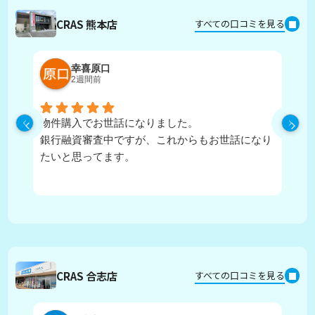
CRAS 熊本店
すべての口コミを見る
幸喜原口
2週間前
物件購入でお世話になりました。
丁
銀行融資審査中ですが、これからもお世話になり
たいと思ってます。
CRAS 合志店
すべての口コミを見る