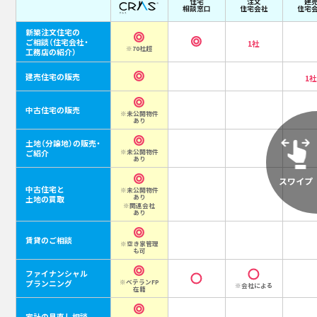
住宅
注文
建
相談窓口
住宅会社
住宅
新築注文住宅の
ご相談
（住宅会社・
1社
※70社超
工務店の紹介）
建売住宅の販売
1
中古住宅の販売
※未公開物件
あり
土地（分譲地）の販売・
ご紹介
※未公開物件
あり
中古住宅と
※未公開物件
あり
土地の買取
※関連会社
あり
賃貸のご相談
※空き家管理
も可
ファイナンシャル
プランニング
※ベテランFP
※会社による
在籍
家計の見直し相談