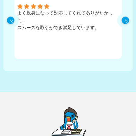
よく親身になって対応してくれてありがたかっ
担
た！
寧
スムーズな取引ができ満足しています。
に
住
か
が