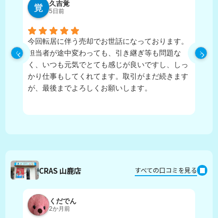
久吉覚
5日前
今回転居に伴う売却でお世話になっております。
実
担当者が途中変わっても、引き継ぎ等も問題な
ピ
く、いつも元気でとても感じが良いですし、しっ
し
かり仕事もしてくれてます。取引がまだ続きます
が、最後までよろしくお願いします。
CRAS 山鹿店
すべての口コミを見る
くだでん
2か月前