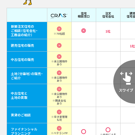
住宅
注文
建
相談窓口
住宅会社
住宅
新築注文住宅の
ご相談
（住宅会社・
1社
※70社超
工務店の紹介）
建売住宅の販売
1
中古住宅の販売
※未公開物件
あり
土地（分譲地）の販売・
ご紹介
※未公開物件
あり
中古住宅と
※未公開物件
あり
土地の買取
※関連会社
あり
賃貸のご相談
※空き家管理
も可
ファイナンシャル
プランニング
※ベテランFP
※会社による