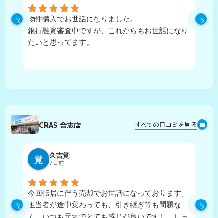
物件購入でお世話になりました。
丁
銀行融資審査中ですが、これからもお世話になり
たいと思ってます。
CRAS 合志店
すべての口コミを見る
久吉覚
7日前
今回転居に伴う売却でお世話になっております。
実
担当者が途中変わっても、引き継ぎ等も問題な
ピ
く、いつも元気でとても感じが良いですし、しっ
し