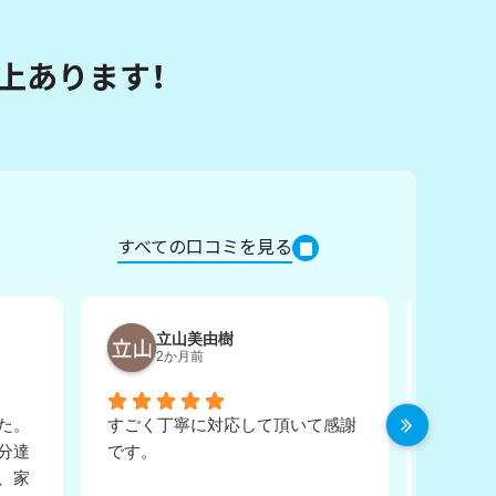
以上あります！
すべての口コミを見る
立山美由樹
H
2か月前
4
た。
すごく丁寧に対応して頂いて感謝
分から
分達
です。
えてい
、家
だきな