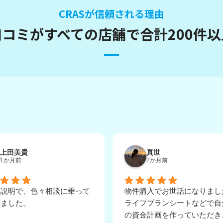
CRASが信頼される理由
の口コミが
すべての店舗で
合計200件
上田美貴
真世
1か月前
2か月前
な説明で、色々相談に乗って
物件購入でお世話になりまし
いました。
ライフプランシートなどで自
の資金計画を作っていただき