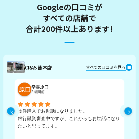
Googleの口コミが
すべての店舗で
合計200件以上あります！
CRAS 熊本店
すべての口コミを見る
幸喜原口
2週間前
物件購入でお世話になりました。
丁
銀行融資審査中ですが、これからもお世話になり
たいと思ってます。