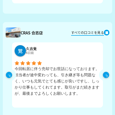
CRAS 合志店
すべての口コミを見る
久吉覚
6日前
今回転居に伴う売却でお世話になっております。
実
担当者が途中変わっても、引き継ぎ等も問題な
ピ
く、いつも元気でとても感じが良いですし、しっ
し
かり仕事もしてくれてます。取引がまだ続きます
が、最後までよろしくお願いします。