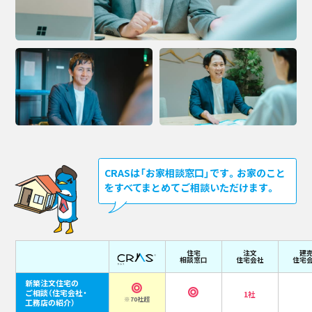
CRASは「お家相談窓口」です。お家のこと
をすべてまとめてご相談いただけます。
住宅
注文
建
相談窓口
住宅会社
住宅
新築注文住宅の
ご相談
（住宅会社・
1社
※70社超
工務店の紹介）