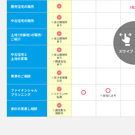
建売住宅の販売
1
中古住宅の販売
※未公開物件
あり
土地（分譲地）の販売・
ご紹介
※未公開物件
あり
中古住宅と
※未公開物件
あり
土地の買取
※関連会社
あり
賃貸のご相談
※空き家管理
も可
ファイナンシャル
プランニング
※ベテランFP
※会社による
在籍
家計の見直し相談
※通信費も
相談可