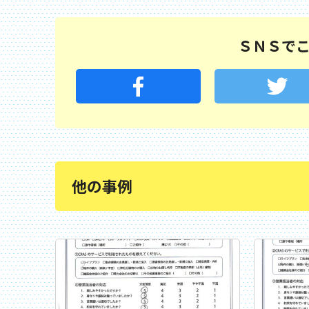
ＳＮＳで
他の事例