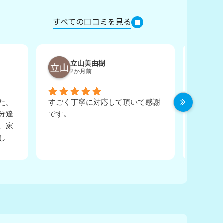
すべての口コミを見る
立山美由樹
H
2か月前
3
た。
すごく丁寧に対応して頂いて感謝
分から
分達
です。
えてい
、家
だきな
し
した。
寧に
た。
ん教
出会