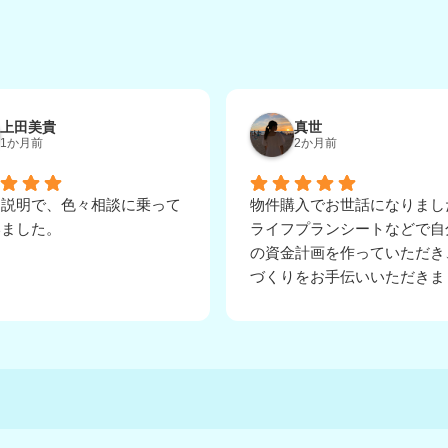
上田美貴
真世
1か月前
2か月前
な説明で、色々相談に乗って
物件購入でお世話になりまし
いました。
ライフプランシートなどで自
の資金計画を作っていただき
づくりをお手伝いいただきま
た。
申込から契約時までとても丁
親切に親身にご対応頂きまし
分からない点も多く、たくさ
えていただけて素敵なお家に
えました！
ありがとうございました！