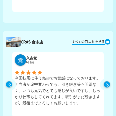
CRAS 合志店
すべての口コミを見る
久吉覚
6日前
今回転居に伴う売却でお世話になっております。
実
担当者が途中変わっても、引き継ぎ等も問題な
ピ
く、いつも元気でとても感じが良いですし、しっ
し
かり仕事もしてくれてます。取引がまだ続きます
が、最後までよろしくお願いします。