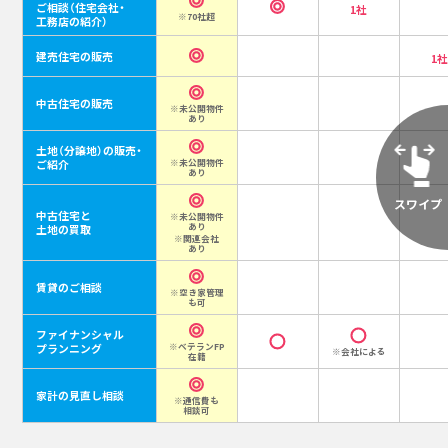
ご相談
（住宅会社・
1社
※70社超
工務店の紹介）
建売住宅の販売
1
中古住宅の販売
※未公開物件
あり
土地（分譲地）の販売・
ご紹介
※未公開物件
あり
中古住宅と
※未公開物件
あり
土地の買取
※関連会社
あり
賃貸のご相談
※空き家管理
も可
ファイナンシャル
プランニング
※ベテランFP
※会社による
在籍
家計の見直し相談
※通信費も
相談可