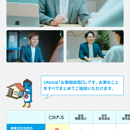
CRASは「お家相談窓口」です。お家のこと
をすべてまとめてご相談いただけます。
住宅
注文
建
相談窓口
住宅会社
住宅
新築注文住宅の