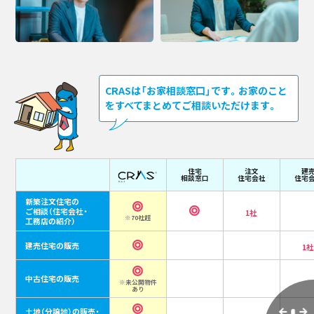
CRASは「お家相談窓口」です。お家のこと
をすべてまとめてご相談いただけます。
住宅
注文
建
相談窓口
住宅会社
住宅
新築注文住宅の
ご相談
（住宅会社・
1社
※70社超
工務店の紹介）
建売住宅の販売
1
中古住宅の販売
※未公開物件
あり
土地（分譲地）の販売・