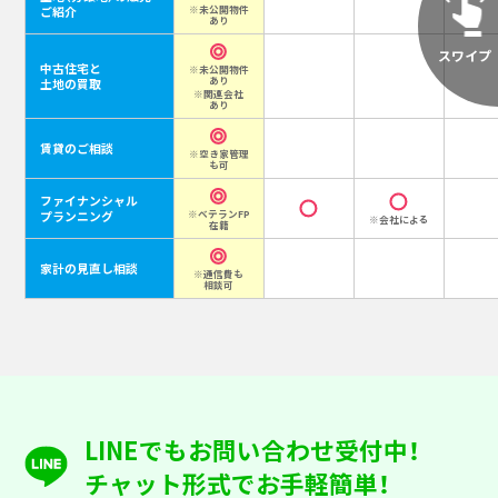
ご紹介
※未公開物件
あり
中古住宅と
※未公開物件
あり
土地の買取
※関連会社
あり
賃貸のご相談
※空き家管理
も可
ファイナンシャル
プランニング
※ベテランFP
※会社による
在籍
家計の見直し相談
※通信費も
相談可
LINEでもお問い合わせ受付中！
チャット形式でお手軽簡単！