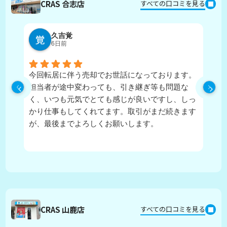
CRAS 合志店
すべての口コミを見る
久吉覚
6日前
今回転居に伴う売却でお世話になっております。
実
担当者が途中変わっても、引き継ぎ等も問題な
ピ
く、いつも元気でとても感じが良いですし、しっ
し
かり仕事もしてくれてます。取引がまだ続きます
が、最後までよろしくお願いします。
CRAS 山鹿店
すべての口コミを見る