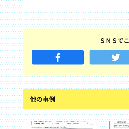
ＳＮＳで
他の事例