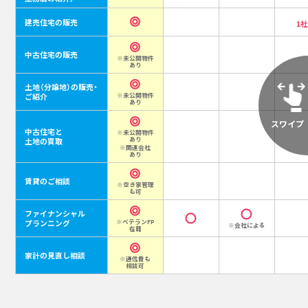
建売住宅の販売
1
中古住宅の販売
※未公開物件
あり
土地（分譲地）の販売・
ご紹介
※未公開物件
あり
中古住宅と
※未公開物件
あり
土地の買取
※関連会社
あり
賃貸のご相談
※空き家管理
も可
ファイナンシャル
プランニング
※ベテランFP
※会社による
在籍
家計の見直し相談
※通信費も
相談可