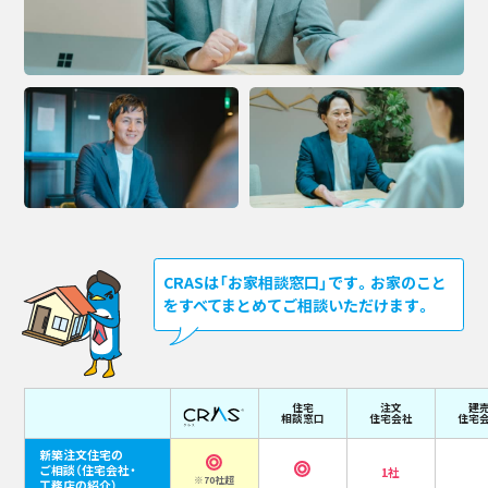
CRASは「お家相談窓口」です。お家のこと
をすべてまとめてご相談いただけます。
住宅
注文
建
相談窓口
住宅会社
住宅
新築注文住宅の
ご相談
（住宅会社・
1社
※70社超
工務店の紹介）