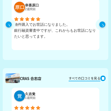
幸喜原口
2週間前
物件購入でお世話になりました。
丁
銀行融資審査中ですが、これからもお世話になり
たいと思ってます。
CRAS 合志店
すべての口コミを見る
久吉覚
1週間前