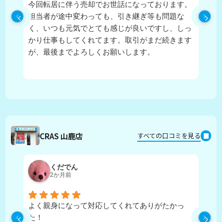
今回転居に伴う売却でお世話になっております。
実
担当者が途中変わっても、引き継ぎ等も問題な
ピ
く、いつも元気でとても感じが良いですし、しっ
し
かり仕事もしてくれてます。取引がまだ続きます
が、最後までよろしくお願いします。
CRAS 山鹿店
すべての口コミを見る
くだでん
2か月前
よく親身になって対応してくれてありがたかっ
担
た！
寧