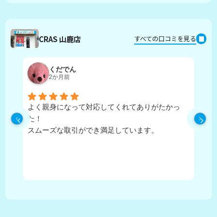
CRAS 山鹿店
すべての口コミを見る
くだでん
2か月前
よく親身になって対応してくれてありがたかっ
担
た！
寧
スムーズな取引ができ満足しています。
に
住
か
が