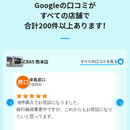
Googleの口コミが
すべての店舗で
合計200件以上あります！
CRAS 熊本店
すべての口コミを見る
幸喜原口
3週間前
物件購入でお世話になりました。
丁
銀行融資審査中ですが、これからもお世話になり
たいと思ってます。