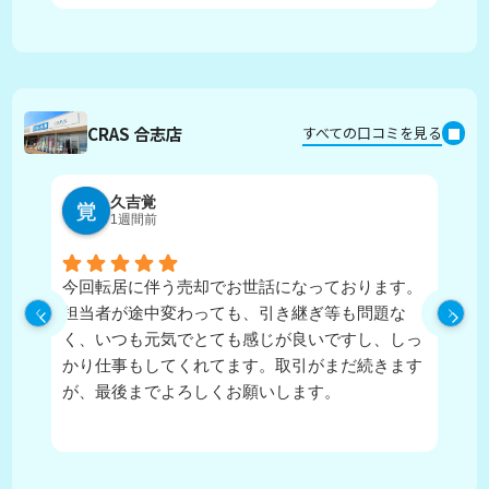
CRAS 合志店
すべての口コミを見る
久吉覚
1週間前
今回転居に伴う売却でお世話になっております。
実
担当者が途中変わっても、引き継ぎ等も問題な
ピ
く、いつも元気でとても感じが良いですし、しっ
し
かり仕事もしてくれてます。取引がまだ続きます
が、最後までよろしくお願いします。