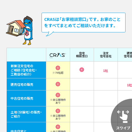
CRASは「お家相談窓口」です。お家のこと
をすべてまとめてご相談いただけます。
住宅
注文
建
相談窓口
住宅会社
住宅
新築注文住宅の
ご相談
（住宅会社・
1社
※70社超
工務店の紹介）
建売住宅の販売
1
中古住宅の販売
※未公開物件
あり
土地（分譲地）の販売・
ご紹介
※未公開物件
あり
中古住宅と
※未公開物件