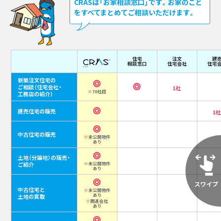
CRASは「お家相談窓口」です。お家のこと
をすべてまとめてご相談いただけます。
住宅
注文
建
相談窓口
住宅会社
住宅
新築注文住宅の
ご相談
（住宅会社・
1社
※70社超
工務店の紹介）
建売住宅の販売
1
中古住宅の販売
※未公開物件
あり
土地（分譲地）の販売・
ご紹介
※未公開物件
あり
中古住宅と
※未公開物件
あり
土地の買取
※関連会社
あり