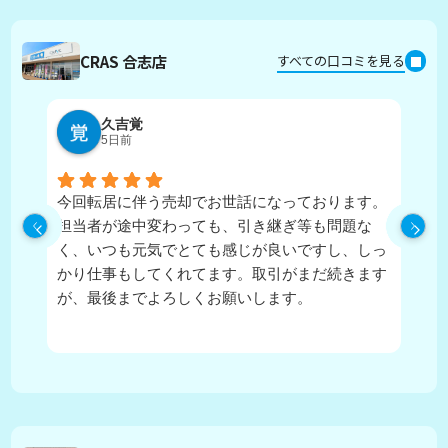
CRAS 合志店
すべての口コミを見る
久吉覚
5日前
今回転居に伴う売却でお世話になっております。
実
担当者が途中変わっても、引き継ぎ等も問題な
ピ
く、いつも元気でとても感じが良いですし、しっ
し
かり仕事もしてくれてます。取引がまだ続きます
が、最後までよろしくお願いします。