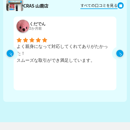
CRAS 山鹿店
すべての口コミを見る
くだでん
2か月前
よく親身になって対応してくれてありがたかっ
担
た！
寧
スムーズな取引ができ満足しています。
に
住
か
が