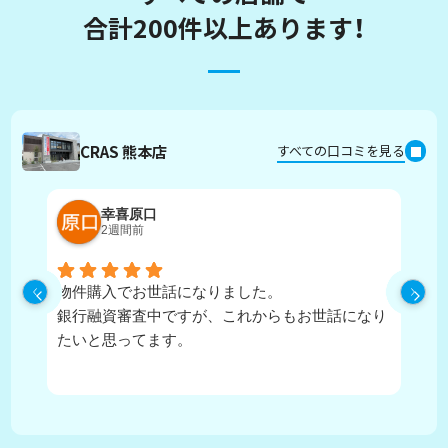
合計200件以上あります！
CRAS 熊本店
すべての口コミを見る
幸喜原口
2週間前
物件購入でお世話になりました。
丁
銀行融資審査中ですが、これからもお世話になり
たいと思ってます。