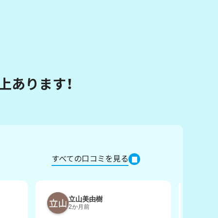
以上あります！
すべての口コミを見る
立山美由樹
H
2か月前
3