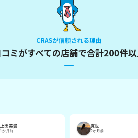
CRASが信頼される理由
の口コミが
すべての店舗で
合計200件
上田美貴
真世
1か月前
2か月前